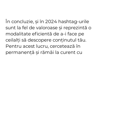
În concluzie, și în 2024 hashtag-urile 
sunt la fel de valoroase și reprezintă o 
modalitate eficientă de a-i face pe 
ceilalți să descopere conținutul tău. 
Pentru acest lucru, cercetează în 
permanență și rămâi la curent cu 
trendurile.
Dacă ai nevoie de o strategie 
corespunzătoare pentru canalele de 
comunicare, nu ezita să ne 
contactezi. Completează 
formularul
și revenim către tine cu un audit 
media. Nevoile tale contează. 
Social Media