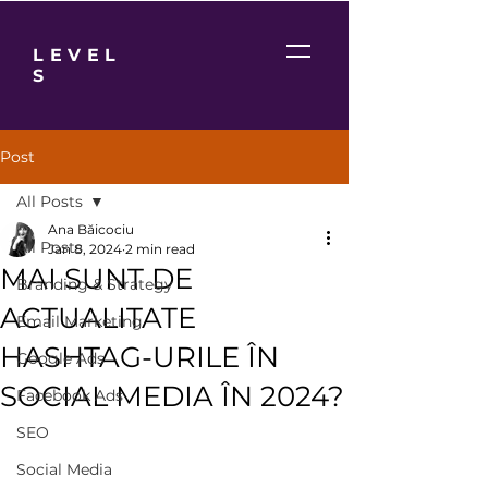
LEVEL
S
Post
All Posts
Ana Băicociu
All Posts
Jan 8, 2024
2 min read
MAI SUNT DE
Branding & Strategy
ACTUALITATE
Email Marketing
HASHTAG-URILE ÎN
Google Ads
SOCIAL MEDIA ÎN 2024?
Facebook Ads
SEO
Social Media