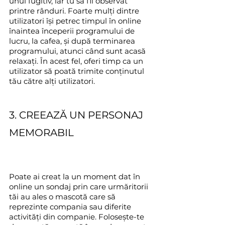
unul fugitiv, iar tu să fii observat 
printre rânduri. Foarte mulți dintre 
utilizatori își petrec timpul în online 
înaintea începerii programului de 
lucru, la cafea, și după terminarea 
programului, atunci când sunt acasă 
relaxați. În acest fel, oferi timp ca un 
utilizator să poată trimite conținutul 
tău către alți utilizatori.
3. CREEAZĂ UN PERSONAJ 
MEMORABIL
Poate ai creat la un moment dat în 
online un sondaj prin care urmăritorii 
tăi au ales o mascotă care să 
reprezinte compania sau diferite 
activități din companie. Folosește-te 