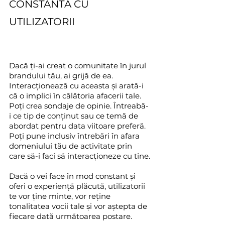
CONSTANTĂ CU 
UTILIZATORII
Dacă ți-ai creat o comunitate în jurul 
brandului tău, ai grijă de ea. 
Interacționează cu aceasta și arată-i 
că o implici în călătoria afacerii tale. 
Poți crea sondaje de opinie. Întreabă-
i ce tip de conținut sau ce temă de 
abordat pentru data viitoare preferă. 
Poți pune inclusiv întrebări în afara 
domeniului tău de activitate prin 
care să-i faci să interacționeze cu tine.
Dacă o vei face în mod constant și 
oferi o experiență plăcută, utilizatorii 
te vor ține minte, vor reține 
tonalitatea vocii tale și vor aștepta de 
fiecare dată următoarea postare.  