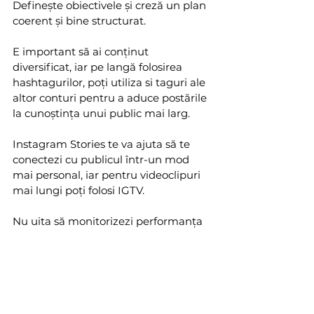
Definește obiectivele și creză un plan 
coerent și bine structurat. 
E important să ai conținut 
diversificat, iar pe langă folosirea 
hashtagurilor, poți utiliza si taguri ale 
altor conturi pentru a aduce postările 
la cunoștința unui public mai larg.
Instagram Stories te va ajuta să te 
conectezi cu publicul într-un mod 
mai personal, iar pentru videoclipuri 
mai lungi poți folosi IGTV.
Nu uita să monitorizezi performanța 
postărilor și să iți adaptezi strategia în 
funcție de rezultate. Iar pentru a 
crește aceste rezultate, o metoda 
eficientă este colaborarea cu 
influenceri, despre care poți citi mai 
multe 
aici
. 