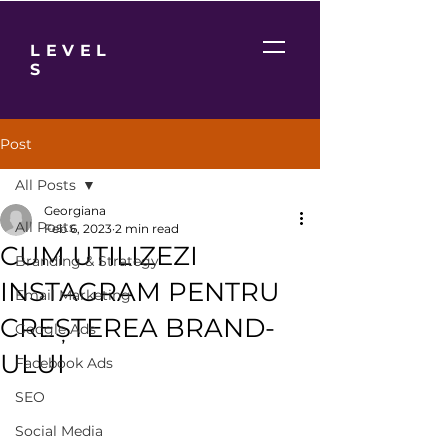
LEVEL
S
Post
All Posts
Georgiana
All Posts
Feb 6, 2023
2 min read
CUM UTILIZEZI
Branding & Strategy
INSTAGRAM PENTRU
Email Marketing
CREȘTEREA BRAND-
Google Ads
ULUI
Facebook Ads
SEO
Social Media