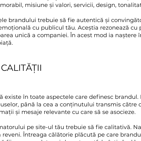
abil, misiune și valori, servicii, design, tonalita
le brandului trebuie să fie autentică și convingăto
emoțională cu publicul tău. Aceștia rezonează cu p
oarea unică a companiei. În acest mod ia naștere î
iață.
CALITĂȚII
ă existe în toate aspectele care definesc brandul. 
oduselor, până la cea a conținutului transmis către
mații și mesaje relevante cu care să se asocieze.
torului pe site-ul tău trebuie să fie calitativă. N
a reveni. Întreaga călătorie plăcută pe care brandul