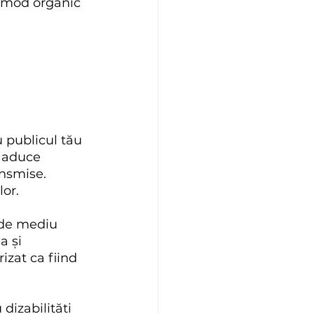
n mod organic 
 publicul tău 
r aduce 
ansmise. 
or.
 de mediu 
 și 
zat ca fiind 
dizabilități 