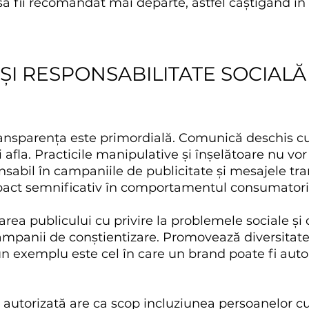
să fii recomandat mai departe, astfel câștigând î
ȘI RESPONSABILITATE SOCIALĂ
transparența este primordială. Comunică deschis cu
i afla. Practicile manipulative și înșelătoare nu vo
onsabil în campaniile de publicitate și mesajele tr
act semnificativ în comportamentul consumatoril
area publicului cu privire la problemele sociale și
mpanii de conștientizare. Promovează diversitatea
n exemplu este cel în care un brand poate fi autori
 autorizată are ca scop incluziunea persoanelor cu 