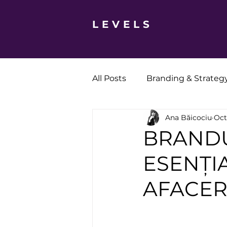
LEVELS
All Posts
Branding & Strateg
Ana Băicociu
Oct
Social Media
News
BRAND
ESENȚI
AFACER