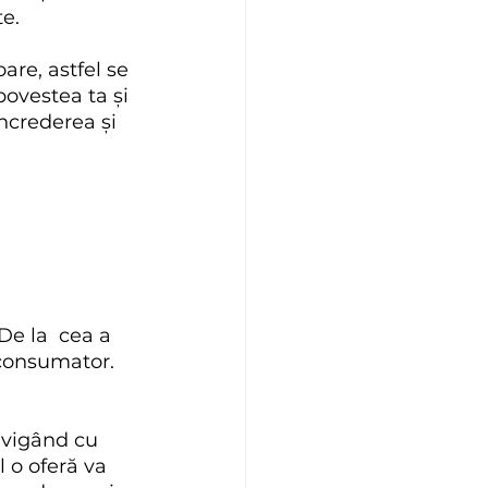
te.
are, astfel se 
ovestea ta și 
ncrederea și 
De la  cea a 
 consumator. 
avigând cu 
 o oferă va 