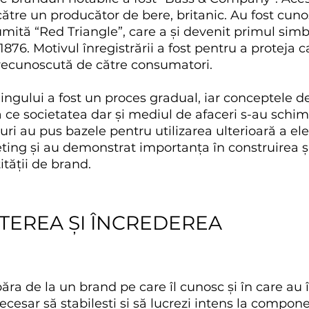
către un producător de bere, britanic. Au fost cuno
numită “Red Triangle”, care a și devenit primul sim
1876. Motivul înregistrării a fost pentru a proteja ca
 recunoscută de către consumatori.
ngului a fost un proces gradual, iar conceptele d
ce societatea dar și mediul de afaceri s-au schim
i au pus bazele pentru utilizarea ulterioară a el
ing și au demonstrat importanța în construirea și
ității de brand.
EREA ȘI ÎNCREDEREA
a de la un brand pe care îl cunosc și în care au î
ecesar să stabilești și să lucrezi intens la compo