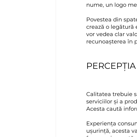
nume, un logo memor
Povestea din spate
crează o legătură 
vor vedea clar val
recunoașterea în p
PERCEPȚIA 
Calitatea trebuie s
serviciilor și a pr
Acesta caută infor
Experiența consuma
ușurință, acesta v