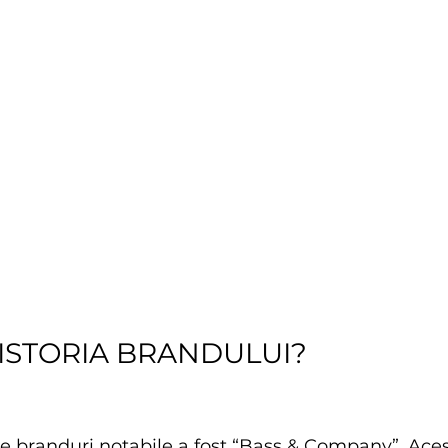
ISTORIA BRANDULUI? 
e branduri notabile a fost “Bass & Company”. Acest