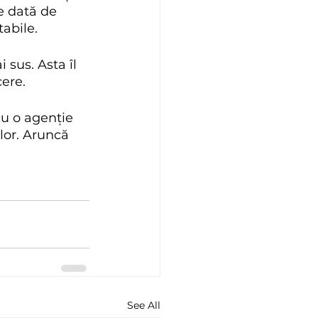
e dată de 
tabile.
sus. Asta îl 
ere. 
u o agenție 
lor. Aruncă 
See All