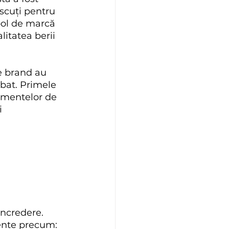
scuți pentru 
bol de marcă 
litatea berii 
e brand au 
bat. Primele 
ementelor de 
 
ncredere. 
nente precum: 