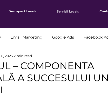
Descoperă Levels
Cont
Servicii Levels
y
Email Marketing
Google Ads
Facebook A
 6, 2023
2 min read
UL – COMPONENTA
ALĂ A SUCCESULUI UN
I